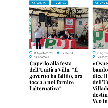
ATTUALITA'
POLITICA
ATTUALIT
8 Agosto 2026
di a.te.-v.l.
8 Agost
Villadossola
Villados
Cuperlo alla festa
«Ospe
dell’Unità a Villa: “Il
bando 
governo ha fallito, ora
dice R
tocca a noi fornire
dell’U
l’alternativa”
Villad
destin
Vco i