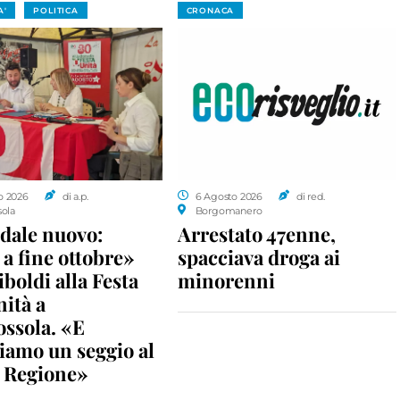
A'
POLITICA
CRONACA
o 2026
di a.p.
6 Agosto 2026
di red.
sola
Borgomanero
dale nuovo:
Arrestato 47enne,
a fine ottobre»
spacciava droga ai
iboldi alla Festa
minorenni
nità a
ossola. «E
iamo un seggio al
n Regione»