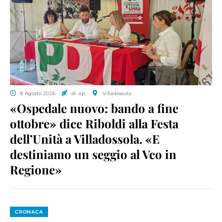
8 Agosto 2026
di a.p.
Villadossola
«Ospedale nuovo: bando a fine
ottobre» dice Riboldi alla Festa
dell’Unità a Villadossola. «E
destiniamo un seggio al Vco in
Regione»
CRONACA