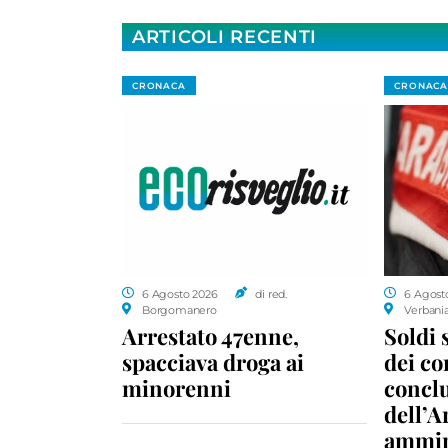
ARTICOLI RECENTI
CRONACA
CRONACA
6 Agosto 2026
di red.
6 Agost
Borgomanero
Verbani
Arrestato 47enne,
Soldi 
spacciava droga ai
dei c
minorenni
conclu
dell’A
ammin