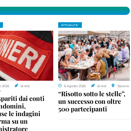
ATTUALITA'
o 2026
di red.
6 Agosto 2026
di red.
Baveno
a
“Risotto sotto le stelle”,
spariti dai conti
un successo con oltre
ondomini,
500 partecipanti
se le indagini
rma su un
istratore