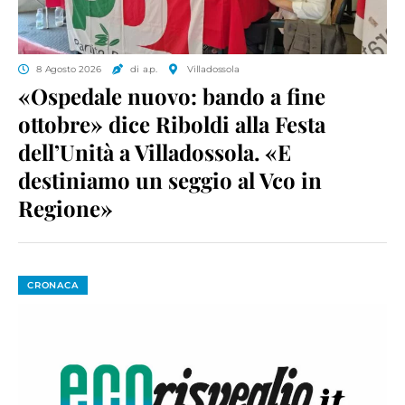
8 Agosto 2026
di a.p.
Villadossola
«Ospedale nuovo: bando a fine
ottobre» dice Riboldi alla Festa
dell’Unità a Villadossola. «E
destiniamo un seggio al Vco in
Regione»
CRONACA