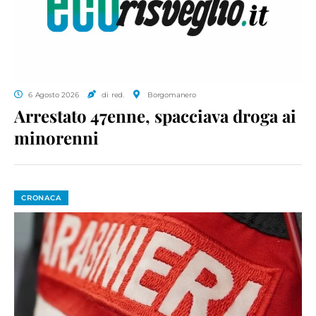
6 Agosto 2026
di red.
Borgomanero
Arrestato 47enne, spacciava droga ai
minorenni
CRONACA