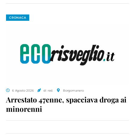
CRONACA
6 Agosto 2026
di red.
Borgomanero
Arrestato 47enne, spacciava droga ai
minorenni