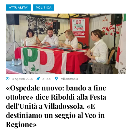
ATTUALITA'
POLITICA
8 Agosto 2026
di a.p.
Villadossola
«Ospedale nuovo: bando a fine
ottobre» dice Riboldi alla Festa
dell’Unità a Villadossola. «E
destiniamo un seggio al Vco in
Regione»