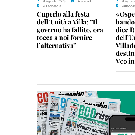
8 Agosto 2026
di a.te.-v.l.
8 Agost
Villadossola
Villados
Cuperlo alla festa
«Ospe
dell’Unità a Villa: “Il
bando 
governo ha fallito, ora
dice R
tocca a noi fornire
dell’U
l’alternativa”
Villad
destin
Vco i