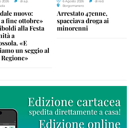
o 2026
di a.p.
6 Agosto 2026
di red.
sola
Borgomanero
dale nuovo:
Arrestato 47enne,
a fine ottobre»
spacciava droga ai
iboldi alla Festa
minorenni
nità a
ossola. «E
iamo un seggio al
n Regione»