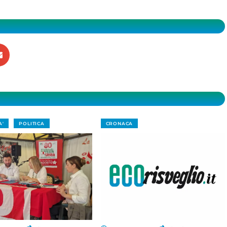
A'
POLITICA
CRONACA