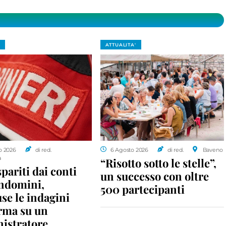
ATTUALITA'
o 2026
di red.
6 Agosto 2026
di red.
Baveno
a
“Risotto sotto le stelle”,
spariti dai conti
un successo con oltre
ondomini,
500 partecipanti
se le indagini
rma su un
istratore