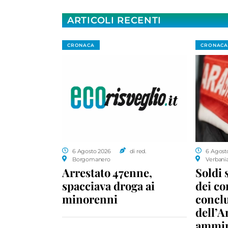
ARTICOLI RECENTI
CRONACA
CRONACA
6 Agosto 2026
di red.
6 Agost
Borgomanero
Verbani
Arrestato 47enne,
Soldi 
spacciava droga ai
dei c
minorenni
conclu
dell’A
ammin