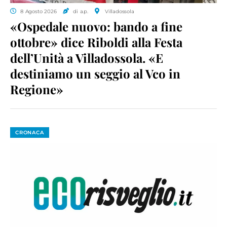
8 Agosto 2026
di a.p.
Villadossola
«Ospedale nuovo: bando a fine
ottobre» dice Riboldi alla Festa
dell’Unità a Villadossola. «E
destiniamo un seggio al Vco in
Regione»
CRONACA