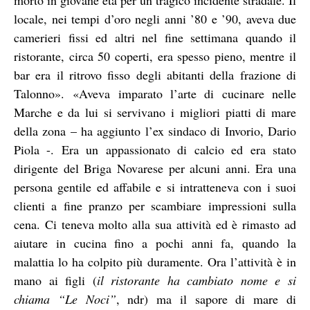
locale, nei tempi d’oro negli anni ’80 e ’90, aveva due
camerieri fissi ed altri nel fine settimana quando il
ristorante, circa 50 coperti, era spesso pieno, mentre il
bar era il ritrovo fisso degli abitanti della frazione di
Talonno».
«Aveva imparato l’arte di cucinare nelle
Marche e da lui si servivano i migliori piatti di mare
della zona – ha aggiunto l’ex sindaco di Invorio, Dario
Piola -. Era un appassionato di calcio ed era stato
dirigente del Briga Novarese per alcuni anni. Era una
persona gentile ed affabile e si intratteneva con i suoi
clienti a fine pranzo per scambiare impressioni sulla
cena. Ci teneva molto alla sua attività ed è rimasto ad
aiutare in cucina fino a pochi anni fa, quando la
malattia lo ha colpito più duramente. Ora l’attività è in
mano ai figli (
il ristorante ha cambiato nome e si
chiama “Le Noci”
, ndr) ma il sapore di mare di