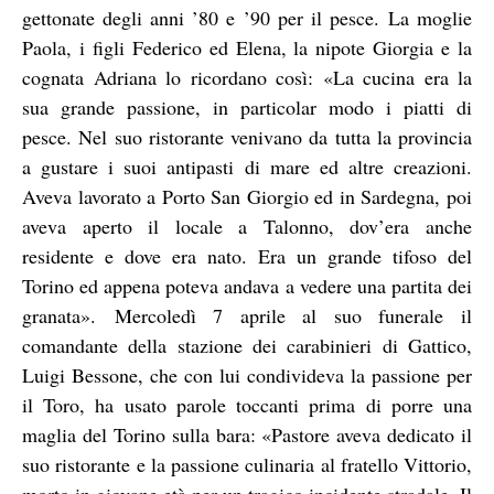
gettonate degli anni ’80 e ’90 per il pesce.
La moglie
Paola, i figli Federico ed Elena, la nipote Giorgia e la
cognata Adriana lo ricordano così: «La cucina era la
sua grande passione, in particolar modo i piatti di
pesce. Nel suo ristorante venivano da tutta la provincia
a gustare i suoi antipasti di mare ed altre creazioni.
Aveva lavorato a Porto San Giorgio ed in Sardegna, poi
aveva aperto il locale a Talonno, dov’era anche
residente e dove era nato. Era un grande tifoso del
Torino ed appena poteva andava a vedere una partita dei
granata».
Mercoledì 7 aprile al suo funerale il
comandante della stazione dei carabinieri di Gattico,
Luigi Bessone, che con lui condivideva la passione per
il Toro, ha usato parole toccanti prima di porre una
maglia del Torino sulla bara: «Pastore aveva dedicato il
suo ristorante e la passione culinaria al fratello Vittorio,
morto in giovane età per un tragico incidente stradale. Il