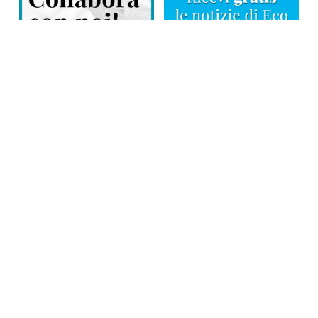
Direttore responsabile: Tiziana Amodei
Copyright © 2026, Editoriale Eco Risveglio srl a socio unico – Partita
Iva: 00476010038
iscrizione della testata al Trib. di Verbania n. 317 del 29.03.2002 –
iscrizione ROC n. 1665
La testata usufruisce dei contributi diretti dell’editoria D.Lgs 70/2017
e dei contributi L.R. n. 18 del 25/06/2008 e dei contributi D.P.C.M
17/04/2025 art. 4
Privacy Policy
–
Cookies Policy
–
Credits