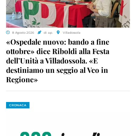
8 Agosto 2026
di a.p.
Villadossola
«Ospedale nuovo: bando a fine
ottobre» dice Riboldi alla Festa
dell’Unità a Villadossola. «E
destiniamo un seggio al Vco in
Regione»
CRONACA