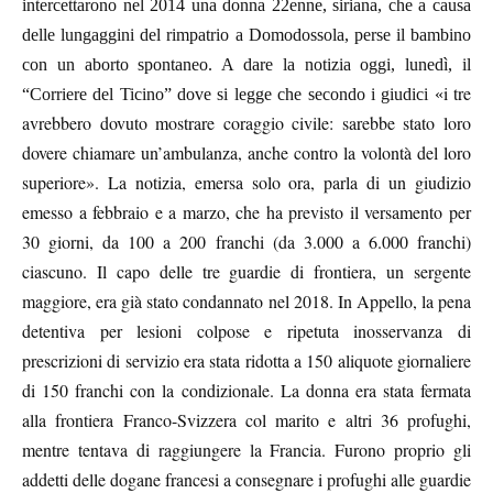
intercettarono nel 2014 una donna 22enne, siriana, che a causa
delle lungaggini del rimpatrio a Domodossola, perse il bambino
con un aborto spontaneo. A dare la notizia oggi, lunedì, il
i tre
“Corriere del Ticino” dove si legge che secondo i giudici «
avrebbero dovuto mostrare coraggio civile: sarebbe stato loro
dovere chiamare un’ambulanza, anche contro la volontà del loro
superiore». La notizia, emersa solo ora, parla di un giudizio
emesso a febbraio e a marzo, che ha previsto il versamento per
30 giorni, da 100 a 200 franchi (da 3.000 a 6.000 franchi)
ciascuno. Il capo delle tre guardie di frontiera, un sergente
maggiore, era già stato condannato nel 2018. In Appello, la pena
detentiva per lesioni colpose e ripetuta inosservanza di
prescrizioni di servizio era stata ridotta a 150 aliquote giornaliere
di 150 franchi con la condizionale. La donna era stata fermata
alla frontiera Franco-Svizzera col marito e altri 36 profughi,
mentre tentava di raggiungere la Francia. Furono proprio gli
addetti delle dogane francesi a consegnare i profughi alle guardie