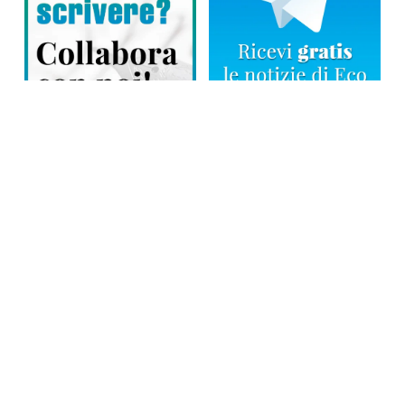
Direttore responsabile: Tiziana Amodei
Copyright © 2026, Editoriale Eco Risveglio srl a socio unico – Partita
Iva: 00476010038
iscrizione della testata al Trib. di Verbania n. 317 del 29.03.2002 –
iscrizione ROC n. 1665
La testata usufruisce dei contributi diretti dell’editoria D.Lgs 70/2017