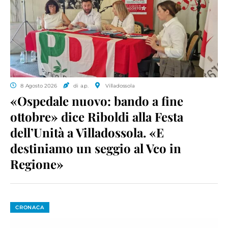
8 Agosto 2026
di a.p.
Villadossola
«Ospedale nuovo: bando a fine
ottobre» dice Riboldi alla Festa
dell’Unità a Villadossola. «E
destiniamo un seggio al Vco in
Regione»
CRONACA