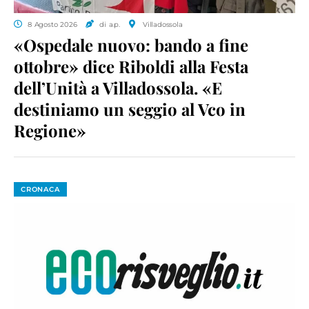
8 Agosto 2026
di a.p.
Villadossola
«Ospedale nuovo: bando a fine
ottobre» dice Riboldi alla Festa
dell’Unità a Villadossola. «E
destiniamo un seggio al Vco in
Regione»
CRONACA