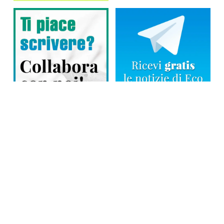
Direttore responsabile: Tiziana Amodei
Copyright © 2026, Editoriale Eco Risveglio srl a socio unico – Partita