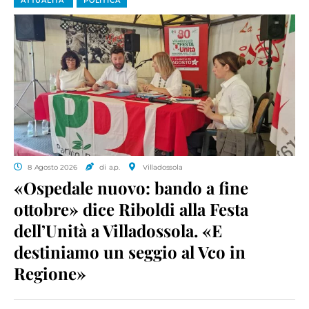
ATTUALITA'
POLITICA
8 Agosto 2026
di a.p.
Villadossola
«Ospedale nuovo: bando a fine
ottobre» dice Riboldi alla Festa
dell’Unità a Villadossola. «E
destiniamo un seggio al Vco in
Regione»