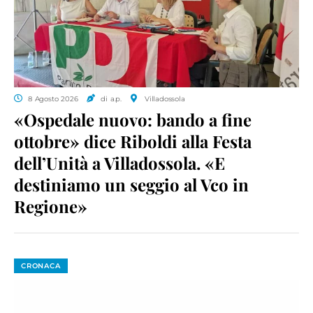
8 Agosto 2026
di a.p.
Villadossola
«Ospedale nuovo: bando a fine
ottobre» dice Riboldi alla Festa
dell’Unità a Villadossola. «E
destiniamo un seggio al Vco in
Regione»
CRONACA