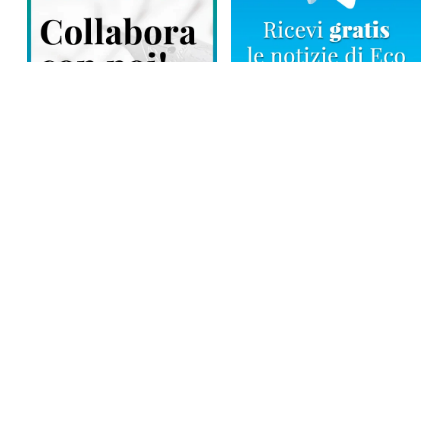
Direttore responsabile: Tiziana Amodei
Copyright © 2026, Editoriale Eco Risveglio srl a socio unico – Partita
Iva: 00476010038
iscrizione della testata al Trib. di Verbania n. 317 del 29.03.2002 –
iscrizione ROC n. 1665
La testata usufruisce dei contributi diretti dell’editoria D.Lgs 70/2017
e dei contributi L.R. n. 18 del 25/06/2008 e dei contributi D.P.C.M
17/04/2025 art. 4