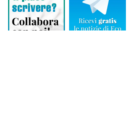
Direttore responsabile: Tiziana Amodei
Copyright © 2026, Editoriale Eco Risveglio srl a socio unico – Partita
Iva: 00476010038
iscrizione della testata al Trib. di Verbania n. 317 del 29.03.2002 –
iscrizione ROC n. 1665
La testata usufruisce dei contributi diretti dell’editoria D.Lgs 70/2017