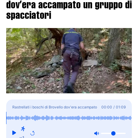
dov’era accampato un gruppo di
spacciatori
Rastrellati i boschi di Brovello dov'era accampato
00:00
/
01:09
un gruppo di spacciatori
x1