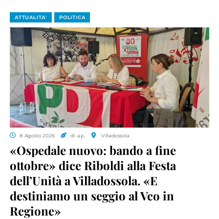
ATTUALITA'
POLITICA
8 Agosto 2026
di a.p.
Villadossola
«Ospedale nuovo: bando a fine
ottobre» dice Riboldi alla Festa
dell’Unità a Villadossola. «E
destiniamo un seggio al Vco in
Regione»