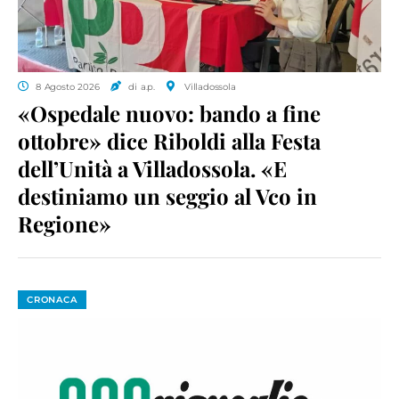
8 Agosto 2026
di a.p.
Villadossola
«Ospedale nuovo: bando a fine
ottobre» dice Riboldi alla Festa
dell’Unità a Villadossola. «E
destiniamo un seggio al Vco in
Regione»
CRONACA