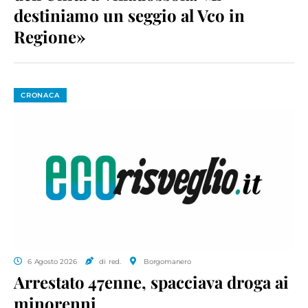
destiniamo un seggio al Vco in
Regione»
CRONACA
6 Agosto 2026
di red.
Borgomanero
Arrestato 47enne, spacciava droga ai
minorenni