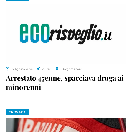
6 Agosto 2026
di red.
Borgomanero
Arrestato 47enne, spacciava droga ai
minorenni
CRONACA