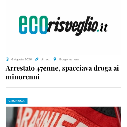
6 Agosto 2026
di red.
Borgomanero
Arrestato 47enne, spacciava droga ai
minorenni
CRONACA