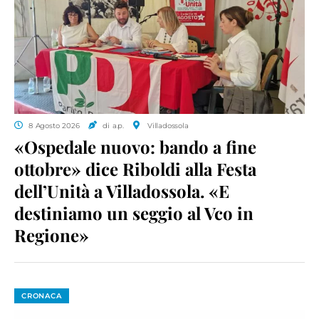
8 Agosto 2026
di a.p.
Villadossola
«Ospedale nuovo: bando a fine
ottobre» dice Riboldi alla Festa
dell’Unità a Villadossola. «E
destiniamo un seggio al Vco in
Regione»
CRONACA