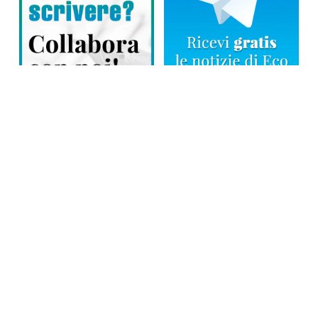
Direttore responsabile: Tiziana Amodei
Copyright © 2026, Editoriale Eco Risveglio srl a socio unico – Partita
Iva: 00476010038
iscrizione della testata al Trib. di Verbania n. 317 del 29.03.2002 –
iscrizione ROC n. 1665
La testata usufruisce dei contributi diretti dell’editoria D.Lgs 70/2017