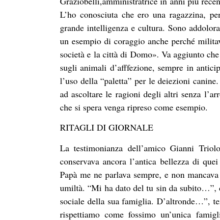
Graziobelli,amministratrice in anni più recen
L’ho conosciuta che ero una ragazzina, pe
grande intelligenza e cultura. Sono addolora
un esempio di coraggio anche perché militav
società e la città di Domo». Va aggiunto che a
sugli animali d’afffezione, sempre in antici
l’uso della “paletta” per le deiezioni canin
ad ascoltare le ragioni degli altri senza l’
che si spera venga ripreso come esempio.
RITAGLI DI GIORNALE
La testimonianza dell’amico Gianni Triol
conservava ancora l’antica bellezza di quei 
Papà me ne parlava sempre, e non mancava ma
umiltà. “Mi ha dato del tu sin da subito…”, 
sociale della sua famiglia. D’altronde…”, te
rispettiamo come fossimo un’unica famigli