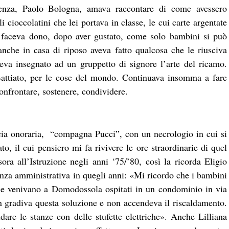
stenza, Paolo Bologna, amava raccontare di come avessero
i cioccolatini che lei portava in classe, le cui carte argentate
le faceva dono, dopo aver gustato, come solo bambini si può
nche in casa di riposo aveva fatto qualcosa che le riusciva
eva insegnato ad un gruppetto di signore l’arte del ricamo.
Battiato, per le cose del mondo. Continuava insomma a fare
confrontare, sostenere, condividere.
cia onoraria, “compagna Pucci”, con un necrologio in cui si
o, il cui pensiero mi fa rivivere le ore straordinarie di quel
ra all’Istruzione negli anni ‘75/’80, così la ricorda Eligio
enza amministrativa in quegli anni: «Mi ricordo che i bambini
 e venivano a Domodossola ospitati in un condominio in via
n gradiva questa soluzione e non accendeva il riscaldamento.
are le stanze con delle stufette elettriche». Anche Lilliana