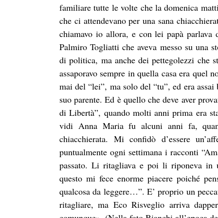
familiare tutte le volte che la domenica mat
che ci attendevano per una sana chiacchierat
chiamavo io allora, e con lei papà parlava d
Palmiro Togliatti che aveva messo su una st
di politica, ma anche dei pettegolezzi che s
assaporavo sempre in quella casa era quel no
mai del “lei”, ma solo del “tu”, ed era assai
suo parente. Ed è quello che deve aver prova
di Libertà”, quando molti anni prima era sta
vidi Anna Maria fu alcuni anni fa, qu
chiacchierata. Mi confidò d’essere un’af
puntualmente ogni settimana i racconti “Ama
passato. Li ritagliava e poi li riponeva in
questo mi fece enorme piacere poiché pens
qualcosa da leggere…”. E’ proprio un peccat
ritagliare, ma Eco Risveglio arriva dappe
comunque». (Nella foto Bianchi all’epoca d