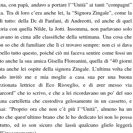
tina, con papà, andavo a portare l’“Unità” ai tanti “compagni”
a. Tra di loro c’era anche lei, la “Signora Zingale”, come la
i tutto: della Dc di Fanfani, di Andreotti, ed anche di quel
oria con quella Nilde, la Jotti. Insomma, non parlavano solo
tavano in cima alle classifiche della settimana. Una cosa che
n so che di familiare che lì ci trovavo sempre: non ci si dava
 bello tutto questo, poiché ciò mi faceva sentire come fossi un
to anche la sua amica Gisella Floreanini, quella di “40 giorni
ta anche lei ospite della signora Zingale. L’ultima volta che
ando invitò me e mia moglie a casa sua per una buona
fezionata lettrice di Eco Risveglio, e di aver messo via
rcord” che io scrivo, e che a lei ricordavano un po’ del suo
 una cartelletta che custodiva gelosamente in un cassetto, e
ai: “Proprio ora che non c’è più l’“Unità”, almeno ha un
o che quest’ultimo brano che le ho dedicato lei non lo possa
rtutto, ed io son sicuro che lassù qualcuno glielo leggerà
ell’insegnamento)