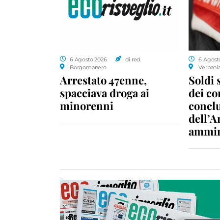
6 Agosto 2026
di red.
6 Agost
Borgomanero
Verbani
Arrestato 47enne,
Soldi 
spacciava droga ai
dei c
minorenni
conclu
dell’A
ammin