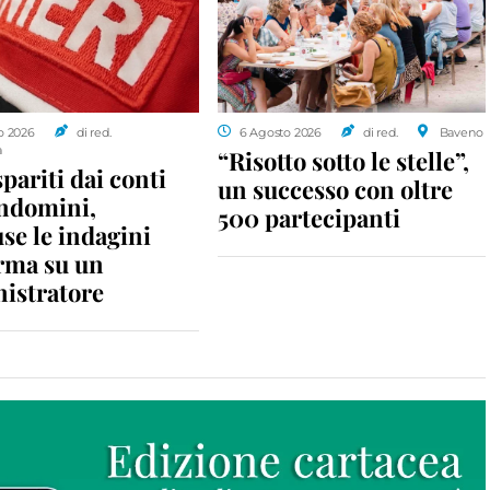
o 2026
di red.
6 Agosto 2026
di red.
Baveno
a
“Risotto sotto le stelle”,
spariti dai conti
un successo con oltre
ondomini,
500 partecipanti
se le indagini
rma su un
istratore