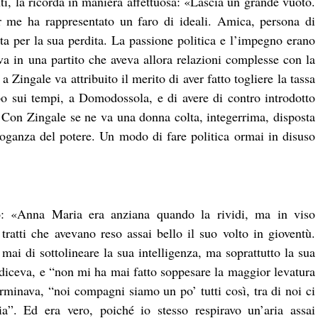
ti, la ricorda in maniera affettuosa: «Lascia un grande vuoto.
r me ha rappresentato un faro di ideali. Amica, persona di
ta per la sua perdita. La passione politica e l’impegno erano
a in una partito che aveva allora relazioni complesse con la
 Zingale va attribuito il merito di aver fatto togliere la tassa
po sui tempi, a Domodossola, e di avere di contro introdotto
e. Con Zingale se ne va una donna colta, integerrima, disposta
arroganza del potere. Un modo di fare politica ormai in disuso
o: «Anna Maria era anziana quando la rividi, ma in viso
tratti che avevano reso assai bello il suo volto in gioventù.
i di sottolineare la sua intelligenza, ma soprattutto la sua
diceva, e “non mi ha mai fatto soppesare la maggior levatura
rminava, “noi compagni siamo un po’ tutti così, tra di noi ci
a”. Ed era vero, poiché io stesso respiravo un’aria assai