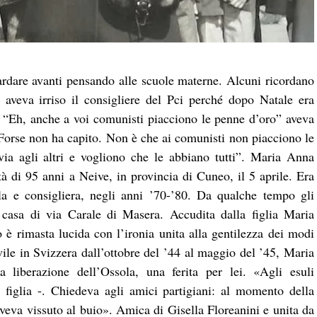
re avanti pensando alle scuole materne. Alcuni ricordano
aveva irriso il consigliere del Pci perché dopo Natale era
: “Eh, anche a voi comunisti piacciono le penne d’oro” aveva
 “Forse non ha capito. Non è che ai comunisti non piacciono le
via agli altri e vogliono che le abbiano tutti”. Maria Anna
tà di 95 anni a Neive, in provincia di Cuneo, il 5 aprile. Era
la e consigliera, negli anni ’70-’80. Da qualche tempo gli
a casa di via Carale di Masera. Accudita dalla figlia Maria
o è rimasta lucida con l’ironia unita alla gentilezza dei modi
vile in Svizzera dall’ottobre del ’44 al maggio del ’45, Maria
liberazione dell’Ossola, una ferita per lei. «Agli esuli
a figlia -. Chiedeva agli amici partigiani: al momento della
aveva vissuto al buio». Amica di Gisella Floreanini e unita da