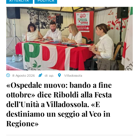
ATTUALITA'
POLITICA
8 Agosto 2026
di a.p.
Villadossola
«Ospedale nuovo: bando a fine
ottobre» dice Riboldi alla Festa
dell’Unità a Villadossola. «E
destiniamo un seggio al Vco in
Regione»