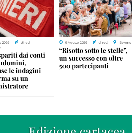
o 2026
di red.
6 Agosto 2026
di red.
Baveno
a
“Risotto sotto le stelle”,
spariti dai conti
un successo con oltre
ondomini,
500 partecipanti
se le indagini
rma su un
istratore