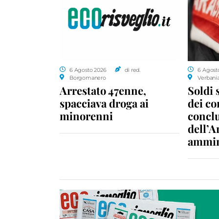
6 Agosto 2026
di red.
6 Agost
Borgomanero
Verbani
Arrestato 47enne,
Soldi 
spacciava droga ai
dei c
minorenni
conclu
dell’A
ammin