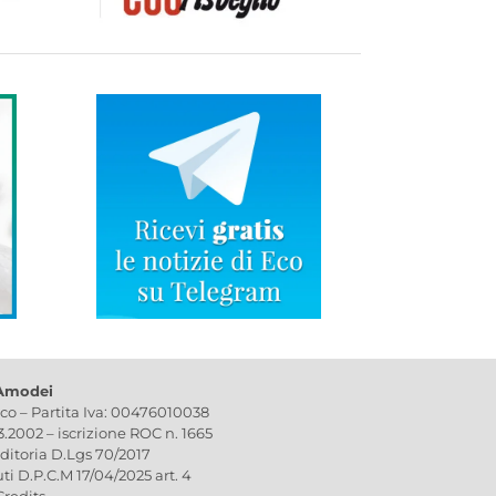
 Amodei
ico – Partita Iva: 00476010038
03.2002 – iscrizione ROC n. 1665
editoria D.Lgs 70/2017
uti D.P.C.M 17/04/2025 art. 4