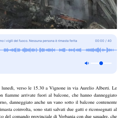
no i vigili del fuoco. Nessuna persona è rimasta ferita
00:00
/
40
, lunedì, verso le 15.30 a Vignone in via Aurelio Alberti. Le
on fiamme arrivate fuori al balcone, che hanno danneggiato
sterno, danneggiato anche un vano sotto il balcone contenente
asta coinvolta, sono stati salvati due gatti e riconsegnati al
fuoco del comando provinciale di Verbania con due squadre, che