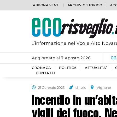
ABBONAMENTI
ARCHIVIO STORICO
ACC
Aggiornato al 7 Agosto 2026
06
06
CRONACA
POLITICA
ATTUALITA’
CONTATTI
21 Gennaio 2025
di l.zir.
Vignone
Incendio in un’abi
vigili del fuoco. 