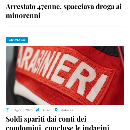
Arrestato 47enne, spacciava droga ai
minorenni
CRONACA
6 Agosto 2026
di red.
Verbania
Soldi spariti dai conti dei
condomini, concluse le indagini