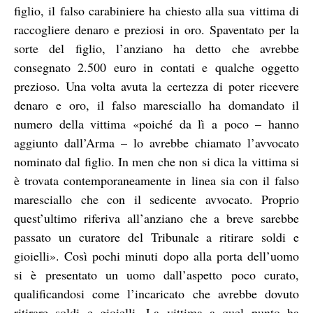
figlio, il falso carabiniere ha chiesto alla sua vittima di
raccogliere denaro e preziosi in oro. Spaventato per la
sorte del figlio, l’anziano ha detto che avrebbe
consegnato 2.500 euro in contati e qualche oggetto
prezioso. Una volta avuta la certezza di poter ricevere
denaro e oro, il falso maresciallo ha domandato il
numero della vittima «poiché da lì a poco – hanno
aggiunto dall’Arma – lo avrebbe chiamato l’avvocato
nominato dal figlio. In men che non si dica la vittima si
è trovata contemporaneamente in linea sia con il falso
maresciallo che con il sedicente avvocato. Proprio
quest’ultimo riferiva all’anziano che a breve sarebbe
passato un curatore del Tribunale a ritirare soldi e
gioielli». Così pochi minuti dopo alla porta dell’uomo
si è presentato un uomo dall’aspetto poco curato,
qualificandosi come l’incaricato che avrebbe dovuto
ritirare soldi e gioielli. La vittima a quel punto ha