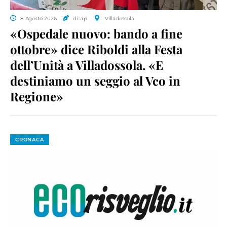
8 Agosto 2026
di a.p.
Villadossola
«Ospedale nuovo: bando a fine
ottobre» dice Riboldi alla Festa
dell’Unità a Villadossola. «E
destiniamo un seggio al Vco in
Regione»
CRONACA