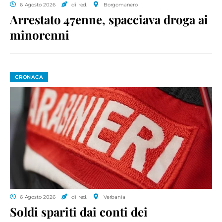
6 Agosto 2026
di red.
Borgomanero
Arrestato 47enne, spacciava droga ai
minorenni
CRONACA
6 Agosto 2026
di red.
Verbania
Soldi spariti dai conti dei