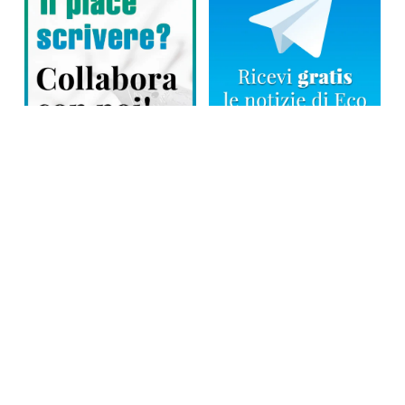
Direttore responsabile: Tiziana Amodei
Copyright © 2026, Editoriale Eco Risveglio srl a socio unico – Partita
Iva: 00476010038
iscrizione della testata al Trib. di Verbania n. 317 del 29.03.2002 –
iscrizione ROC n. 1665