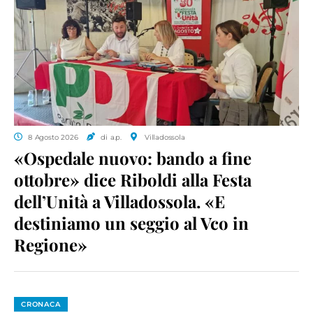
8 Agosto 2026
di a.p.
Villadossola
«Ospedale nuovo: bando a fine
ottobre» dice Riboldi alla Festa
dell’Unità a Villadossola. «E
destiniamo un seggio al Vco in
Regione»
CRONACA