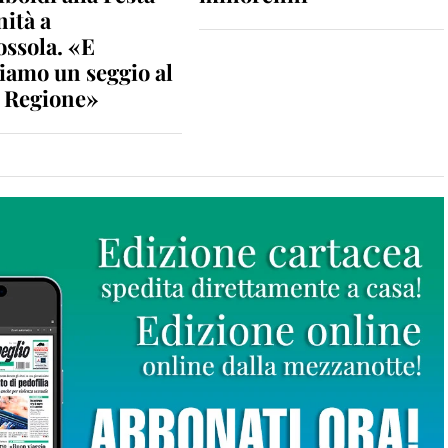
nità a
ossola. «E
iamo un seggio al
n Regione»