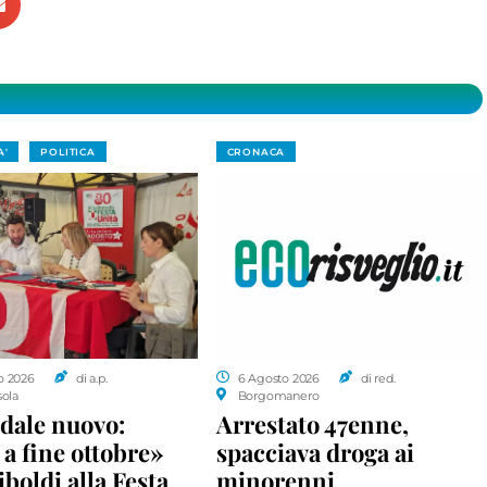
A'
POLITICA
CRONACA
o 2026
di a.p.
6 Agosto 2026
di red.
sola
Borgomanero
dale nuovo:
Arrestato 47enne,
a fine ottobre»
spacciava droga ai
iboldi alla Festa
minorenni