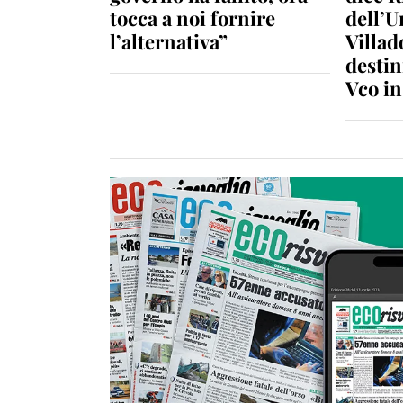
tocca a noi fornire
dell’U
l’alternativa”
Villad
destin
Vco i