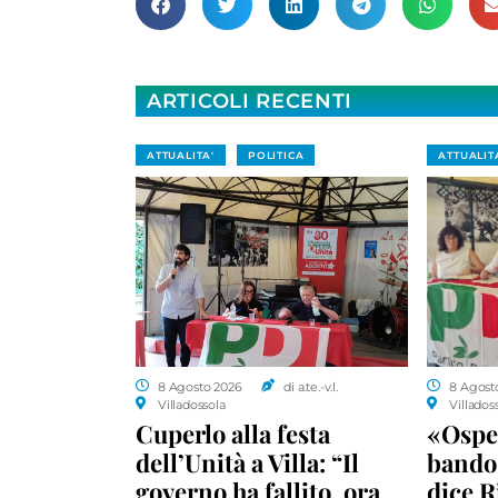
ARTICOLI RECENTI
ATTUALITA'
POLITICA
ATTUALIT
8 Agosto 2026
di a.te.-v.l.
8 Agost
Villadossola
Villados
Cuperlo alla festa
«Ospe
dell’Unità a Villa: “Il
bando 
governo ha fallito, ora
dice R