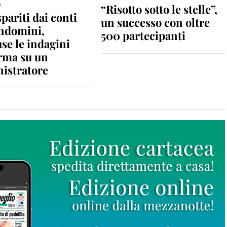
a
“Risotto sotto le stelle”,
spariti dai conti
un successo con oltre
ondomini,
500 partecipanti
se le indagini
rma su un
istratore