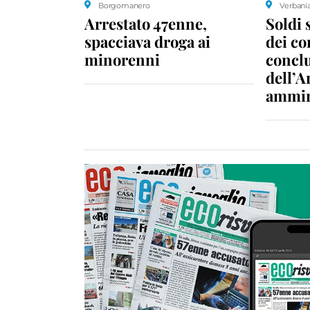
Borgomanero
Verbani
Arrestato 47enne,
Soldi 
spacciava droga ai
dei c
minorenni
conclu
dell’A
ammin