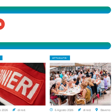
ATTUALITA'
o 2026
di red.
6 Agosto 2026
di red.
Baveno