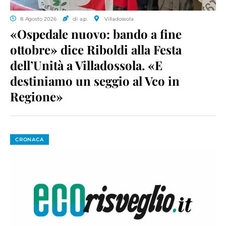
8 Agosto 2026
di a.p.
Villadossola
«Ospedale nuovo: bando a fine
ottobre» dice Riboldi alla Festa
dell’Unità a Villadossola. «E
destiniamo un seggio al Vco in
Regione»
CRONACA