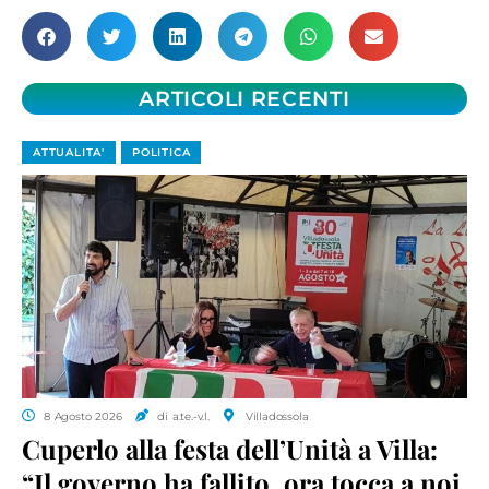
ARTICOLI RECENTI
ATTUALITA'
POLITICA
8 Agosto 2026
di a.te.-v.l.
Villadossola
Cuperlo alla festa dell’Unità a Villa:
“Il governo ha fallito, ora tocca a noi