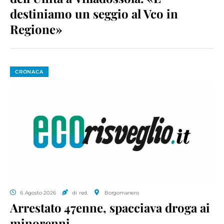
destiniamo un seggio al Vco in
Regione»
CRONACA
6 Agosto 2026
di red.
Borgomanero
Arrestato 47enne, spacciava droga ai
minorenni