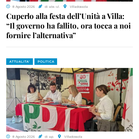
8 Agosto 2026
di a.te.-v.l.
Villadossola
Cuperlo alla festa dell’Unità a Villa:
“Il governo ha fallito, ora tocca a noi
fornire l’alternativa”
ATTUALITA'
POLITICA
8 Agosto 2026
di a.p.
Villadossola