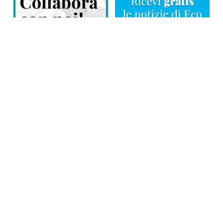
Direttore responsabile: Tiziana Amodei
Copyright © 2026, Editoriale Eco Risveglio srl a socio unico – Partita
Iva: 00476010038
iscrizione della testata al Trib. di Verbania n. 317 del 29.03.2002 –
iscrizione ROC n. 1665
La testata usufruisce dei contributi diretti dell’editoria D.Lgs 70/2017
e dei contributi L.R. n. 18 del 25/06/2008 e dei contributi D.P.C.M
17/04/2025 art. 4
Privacy Policy
–
Cookies Policy
–
Credits