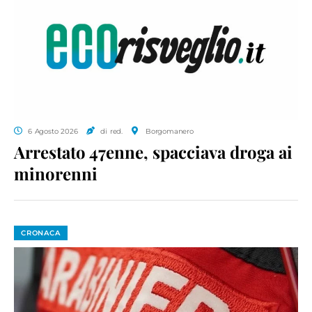
6 Agosto 2026
di red.
Borgomanero
Arrestato 47enne, spacciava droga ai
minorenni
CRONACA