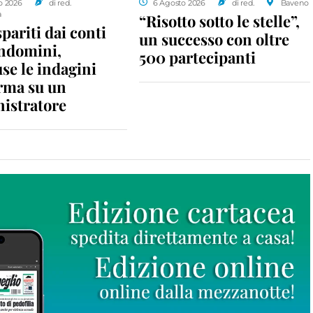
o 2026
di red.
6 Agosto 2026
di red.
Baveno
a
“Risotto sotto le stelle”,
spariti dai conti
un successo con oltre
ondomini,
500 partecipanti
se le indagini
rma su un
istratore