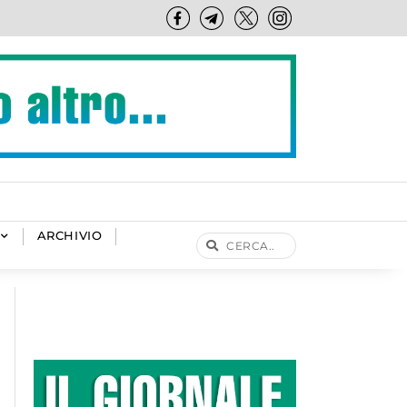
va 40 anni
iglione
tecipanti
A Macugnaga due vitelli predati a 100 metri dal rifugio. Gli allevatori: «Vien voglia di mollare»
Sacra Famiglia e servizi ambulatoriali, nulla di fatto. Nuovo incontro prima di Ferragosto
ARCHIVIO