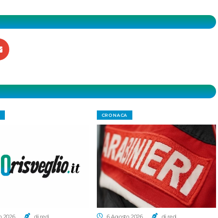
CRONACA
o 2026
di red.
6 Agosto 2026
di red.