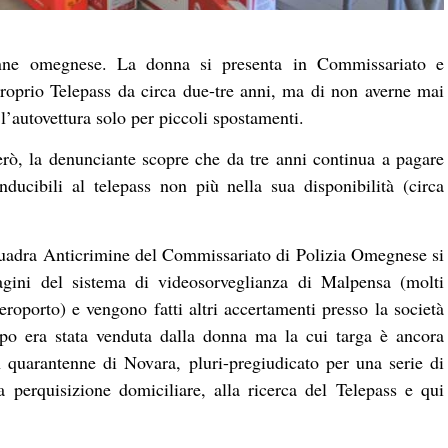
enne omegnese. La donna si presenta in Commissariato e
 proprio Telepass da circa due-tre anni, ma di non averne mai
l’autovettura solo per piccoli spostamenti.
però, la denunciante scopre che da tre anni continua a pagare
onducibili al telepass non più nella sua disponibilità (circa
quadra Anticrimine del Commissariato di Polizia Omegnese si
gini del sistema di videosorveglianza di Malpensa (molti
eroporto) e vengono fatti altri accertamenti presso la società
mpo era stata venduta dalla donna ma la cui targa è ancora
n quarantenne di Novara, pluri-pregiudicato per una serie di
a perquisizione domiciliare, alla ricerca del Telepass e qui