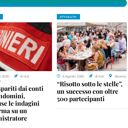
ATTUALITA'
o 2026
di red.
6 Agosto 2026
di red.
Baveno
a
“Risotto sotto le stelle”,
spariti dai conti
un successo con oltre
ondomini,
500 partecipanti
se le indagini
rma su un
istratore