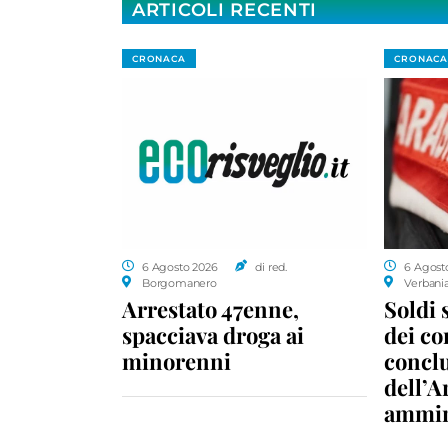
ARTICOLI RECENTI
CRONACA
CRONACA
6 Agosto 2026
di red.
6 Agost
Borgomanero
Verbani
Arrestato 47enne,
Soldi 
spacciava droga ai
dei c
minorenni
conclu
dell’A
ammin