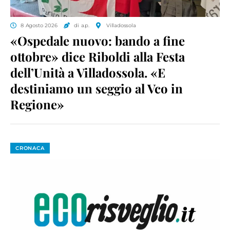
8 Agosto 2026
di a.p.
Villadossola
«Ospedale nuovo: bando a fine
ottobre» dice Riboldi alla Festa
dell’Unità a Villadossola. «E
destiniamo un seggio al Vco in
Regione»
CRONACA