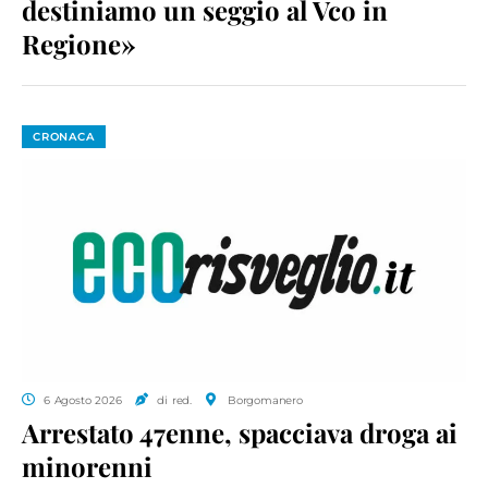
destiniamo un seggio al Vco in
Regione»
CRONACA
6 Agosto 2026
di red.
Borgomanero
Arrestato 47enne, spacciava droga ai
minorenni