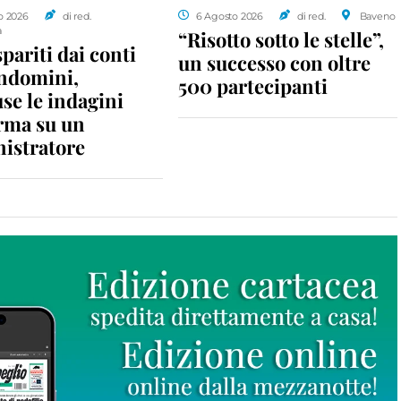
o 2026
di red.
6 Agosto 2026
di red.
Baveno
a
“Risotto sotto le stelle”,
spariti dai conti
un successo con oltre
ondomini,
500 partecipanti
se le indagini
rma su un
istratore