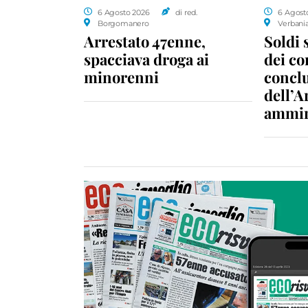
6 Agosto 2026
di red.
6 Agost
Borgomanero
Verbani
Arrestato 47enne,
Soldi 
spacciava droga ai
dei c
minorenni
conclu
dell’A
ammin