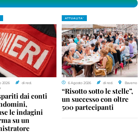
ATTUALITA'
o 2026
di red.
6 Agosto 2026
di red.
Baveno
a
“Risotto sotto le stelle”,
spariti dai conti
un successo con oltre
ondomini,
500 partecipanti
se le indagini
rma su un
istratore