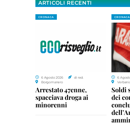
ARTICOLI RECENTI
CRONACA
CRONACA
6 Agosto 2026
di red.
6 Agost
Borgomanero
Verbani
Arrestato 47enne,
Soldi 
spacciava droga ai
dei c
minorenni
conclu
dell’A
ammin