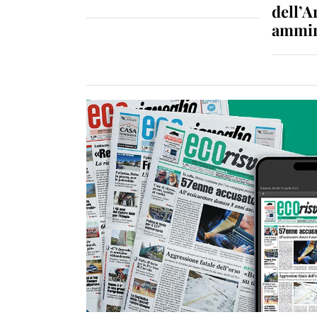
dell’A
ammin