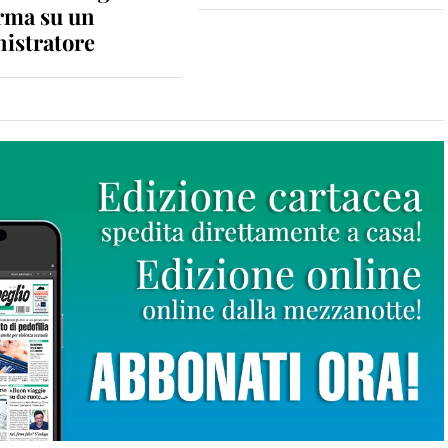
rma su un
istratore