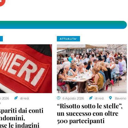
ATTUALITA'
o 2026
di red.
6 Agosto 2026
di red.
Baveno
a
“Risotto sotto le stelle”,
spariti dai conti
un successo con oltre
ondomini,
500 partecipanti
se le indagini