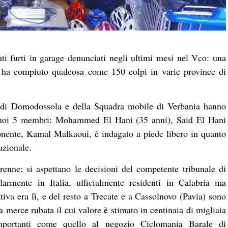
nti furti in garage denunciati negli ultimi mesi nel Vco: una
i ha compiuto qualcosa come 150 colpi in varie province di
ra di Domodossola e della Squadra mobile di Verbania hanno
 suoi 5 membri: Mohammed El Hani (35 anni), Said El Hani
nente, Kamal Malkaoui, è indagato a piede libero in quanto
azionale.
renne: si aspettano le decisioni del competente tribunale di
armente in Italia, ufficialmente residenti in Calabria ma
tiva era lì, e del resto a Trecate e a Cassolnovo (Pavia) sono
a merce rubata il cui valore è stimato in centinaia di migliaia
importanti come quello al negozio Ciclomania Barale di