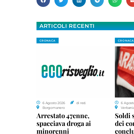
ARTICOLI RECENTI
CRONACA
CRONACA
6 Agosto 2026
di red.
6 Agost
Borgomanero
Verbani
Arrestato 47enne,
Soldi 
spacciava droga ai
dei c
minorenni
conclu