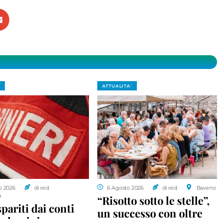
ATTUALITA'
o 2026
di red.
6 Agosto 2026
di red.
Baveno
a
“Risotto sotto le stelle”,
spariti dai conti
un successo con oltre