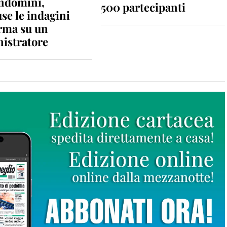
ondomini,
500 partecipanti
se le indagini
rma su un
istratore