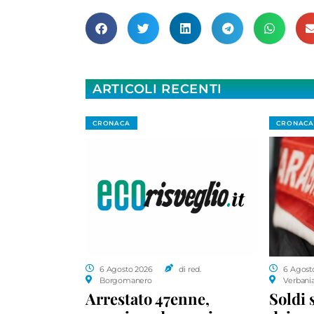
ARTICOLI RECENTI
CRONACA
CRONACA
6 Agosto 2026
di red.
6 Agost
Borgomanero
Verbani
Arrestato 47enne,
Soldi 