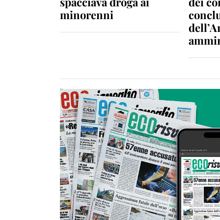
spacciava droga ai
dei c
minorenni
conclu
dell’A
ammin