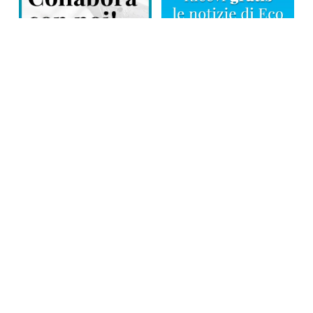
Direttore responsabile: Tiziana Amodei
Copyright © 2026, Editoriale Eco Risveglio srl a socio unico – Partita
Iva: 00476010038
iscrizione della testata al Trib. di Verbania n. 317 del 29.03.2002 –
iscrizione ROC n. 1665
La testata usufruisce dei contributi diretti dell’editoria D.Lgs 70/2017
e dei contributi L.R. n. 18 del 25/06/2008 e dei contributi D.P.C.M
17/04/2025 art. 4
Privacy Policy
–
Cookies Policy
–
Credits