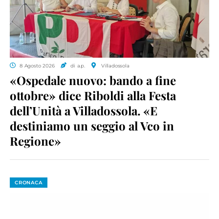
8 Agosto 2026
di a.p.
Villadossola
«Ospedale nuovo: bando a fine
ottobre» dice Riboldi alla Festa
dell’Unità a Villadossola. «E
destiniamo un seggio al Vco in
Regione»
CRONACA