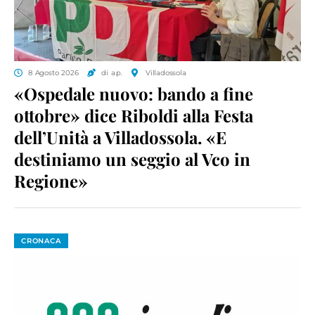
8 Agosto 2026
di a.p.
Villadossola
«Ospedale nuovo: bando a fine
ottobre» dice Riboldi alla Festa
dell’Unità a Villadossola. «E
destiniamo un seggio al Vco in
Regione»
CRONACA