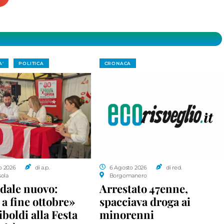
A'
POLITICA
CRONACA
o 2026
di a.p.
6 Agosto 2026
di red.
sola
Borgomanero
dale nuovo:
Arrestato 47enne,
a fine ottobre»
spacciava droga ai
iboldi alla Festa
minorenni