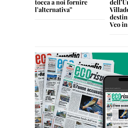
tocca a noi fornire
dell’U
l’alternativa”
Villad
destin
Vco i