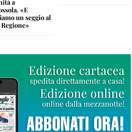
nità a
ossola. «E
iamo un seggio al
n Regione»