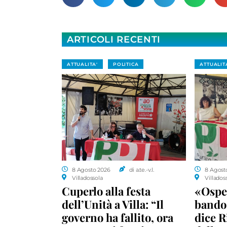
ARTICOLI RECENTI
ATTUALITA'
POLITICA
ATTUALIT
8 Agosto 2026
di a.te.-v.l.
8 Agost
Villadossola
Villados
Cuperlo alla festa
«Ospe
dell’Unità a Villa: “Il
bando 
governo ha fallito, ora
dice R