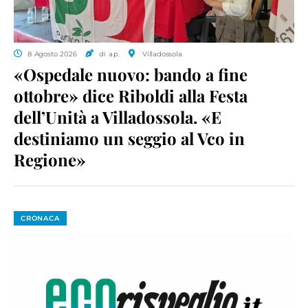
8 Agosto 2026
di a.p.
Villadossola
«Ospedale nuovo: bando a fine
ottobre» dice Riboldi alla Festa
dell’Unità a Villadossola. «E
destiniamo un seggio al Vco in
Regione»
CRONACA