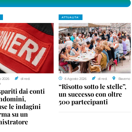
ATTUALITA'
o 2026
di red.
6 Agosto 2026
di red.
Baveno
a
“Risotto sotto le stelle”,
spariti dai conti
un successo con oltre
ondomini,
500 partecipanti
se le indagini
rma su un
istratore