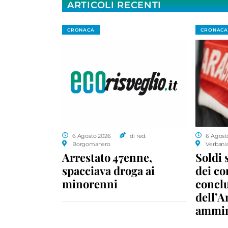
ARTICOLI RECENTI
CRONACA
CRONACA
6 Agosto 2026
di red.
6 Agost
Borgomanero
Verbani
Arrestato 47enne,
Soldi 
spacciava droga ai
dei c
minorenni
conclu
dell’A
ammin