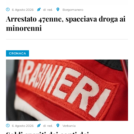
6 Agosto 2026
di red.
Borgomanero
Arrestato 47enne, spacciava droga ai
minorenni
CRONACA
6 Agosto 2026
di red.
Verbania